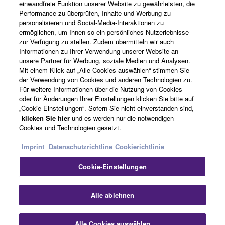
einwandfreie Funktion unserer Website zu gewährleisten, die
Performance zu überprüfen, Inhalte und Werbung zu
Über Yamaha
personalisieren und Social-Media-Interaktionen zu
ermöglichen, um Ihnen so ein persönliches Nutzerlebnisse
zur Verfügung zu stellen. Zudem übermitteln wir auch
Informationen zu Ihrer Verwendung unserer Website an
Schweiz Suisse Svizzera - German
unsere Partner für Werbung, soziale Medien und Analysen.
Mit einem Klick auf „Alle Cookies auswählen“ stimmen Sie
Business
der Verwendung von Cookies und anderen Technologien zu.
Für weitere Informationen über die Nutzung von Cookies
oder für Änderungen Ihrer Einstellungen klicken Sie bitte auf
„Cookie Einstellungen“. Sofern Sie nicht einverstanden sind,
klicken Sie hier
und es werden nur die notwendigen
Cookies und Technologien gesetzt.
Imprint
Datenschutzrichtline
Cookierichtlinie
Cookie-Einstellungen
Kontakt
Nutzungsbedingungen
Datenschutzerklärung
Cookierichtlinie
Impressum
Alle ablehnen
© Yamaha Corporation.
Alle Cookies auswählen