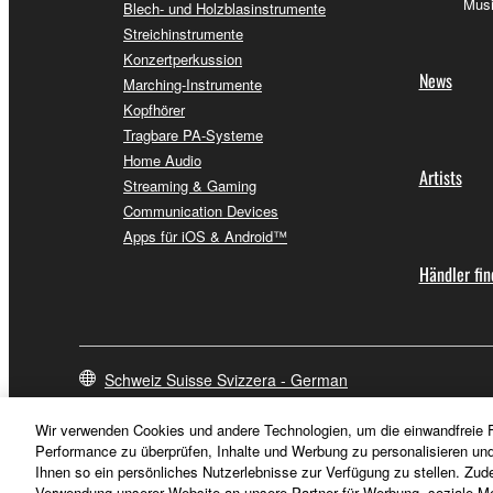
Musi
Blech- und Holzblasinstrumente
Streichinstrumente
Konzertperkussion
News
Marching-Instrumente
Kopfhörer
Tragbare PA-Systeme
Home Audio
Artists
Streaming & Gaming
Communication Devices
Apps für iOS & Android™
Händler fi
Schweiz Suisse Svizzera - German
Wir verwenden Cookies und andere Technologien, um die einwandfreie F
Performance zu überprüfen, Inhalte und Werbung zu personalisieren un
Ihnen so ein persönliches Nutzerlebnisse zur Verfügung zu stellen. Zud
Verwendung unserer Website an unsere Partner für Werbung, soziale Me