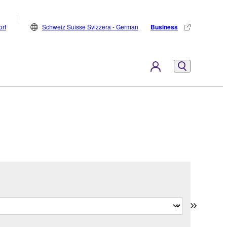
rt
Schweiz Suisse Svizzera - German
Business