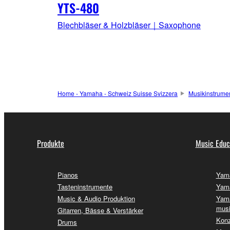
YTS-480
Blechbläser & Holzbläser｜Saxophone
Home - Yamaha - Schweiz Suisse Svizzera
Musikinstrume
Produkte
Music Educ
Pianos
Yama
Tasteninstrumente
Yama
Music & Audio Produktion
Yama
musi
Gitarren, Bässe & Verstärker
Konz
Drums