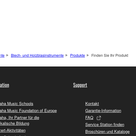
nte
Blech- und Holzblasinstrumente
Produkte
Finden Sie Ihr Produkt
ation
Support
ha Music Schools
Kontakt
ha Music Foundation of Europe
Garantie-Information
ha, Ihr Partner für die
FAQ
kalische Bildung
Service Station finden
ert-Aktivitäten
Broschüren und Kataloge