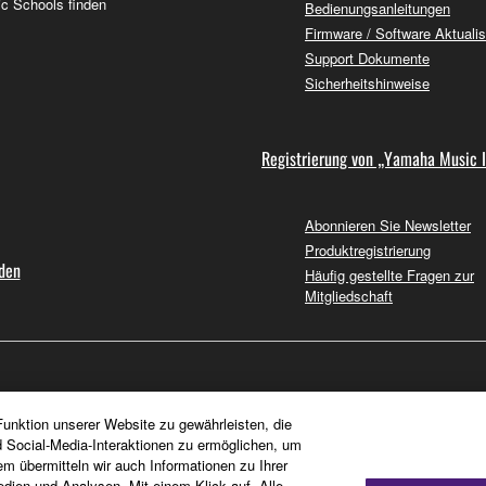
c Schools finden
Bedienungsanleitungen
Firmware / Software Aktuali
Support Dokumente
Sicherheitshinweise
Registrierung von „Yamaha Music 
Abonnieren Sie Newsletter
Produktregistrierung
nden
Häufig gestellte Fragen zur
Mitgliedschaft
unktion unserer Website zu gewährleisten, die
d Social-Media-Interaktionen zu ermöglichen, um
em übermitteln wir auch Informationen zu Ihrer
dien und Analysen. Mit einem Klick auf „Alle