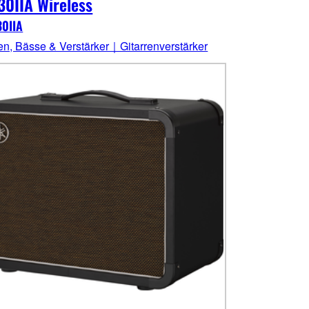
0IIA Wireless
0IIA
ren, Bässe & Verstärker｜Gitarrenverstärker