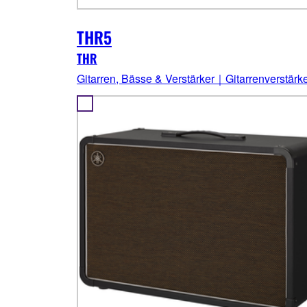
THR5
THR
Gitarren, Bässe & Verstärker｜Gitarrenverstärk