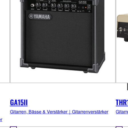
GA15II
THR
Gitarren, Bässe & Verstärker｜Gitarrenverstärker
Gitar
er