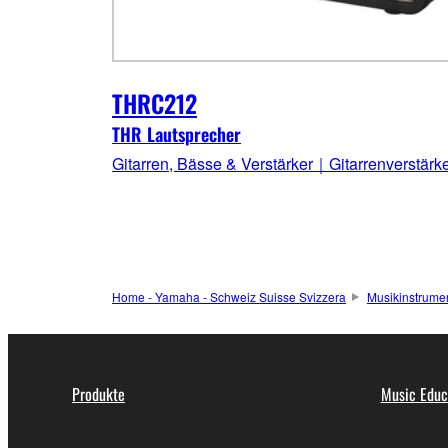
THRC212
THR Lautsprecher
Gitarren, Bässe & Verstärker｜Gitarrenverstärk
Home - Yamaha - Schweiz Suisse Svizzera
Musikinstrume
Produkte
Music Educ