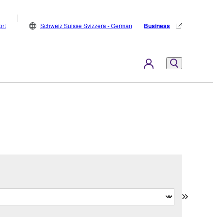
rt
Schweiz Suisse Svizzera - German
Business