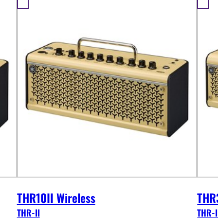
THR10II Wireless
THR3
THR-II
THR-I