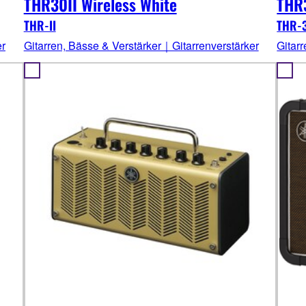
THR30II Wireless White
THR3
THR-II
THR-3
er
Gitarren, Bässe & Verstärker｜Gitarrenverstärker
Gitar