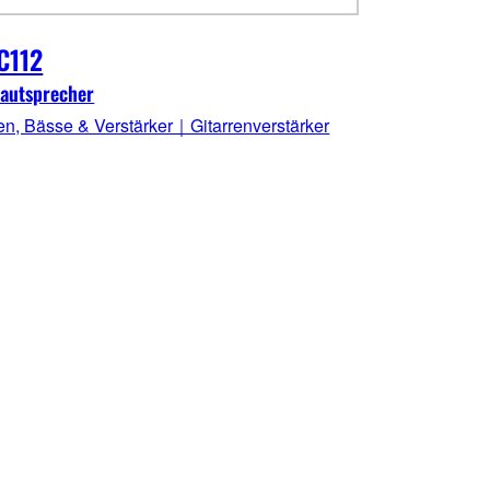
C112
autsprecher
ren, Bässe & Verstärker｜Gitarrenverstärker