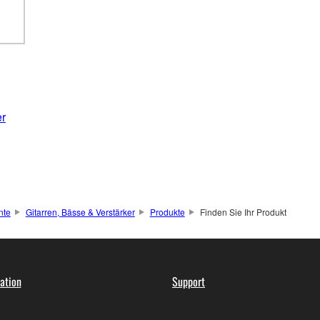
er
nte
Gitarren, Bässe & Verstärker
Produkte
Finden Sie Ihr Produkt
ation
Support