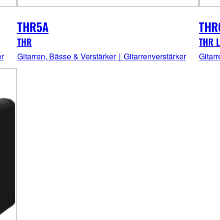
THR5A
THR
THR
THR L
er
Gitarren, Bässe & Verstärker｜Gitarrenverstärker
Gitar