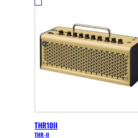
THR10II
THR-II