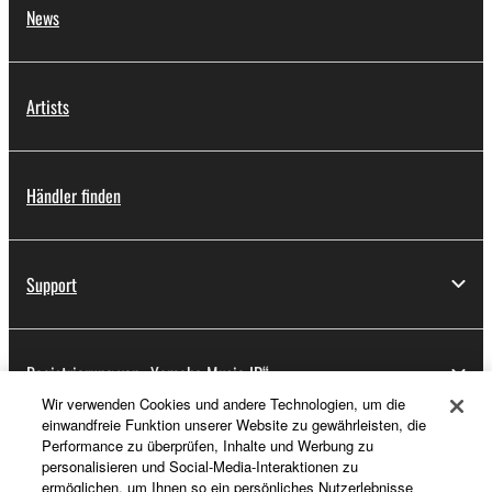
News
Artists
Händler finden
Support
Registrierung von „Yamaha Music ID“
Wir verwenden Cookies und andere Technologien, um die
einwandfreie Funktion unserer Website zu gewährleisten, die
Performance zu überprüfen, Inhalte und Werbung zu
Über Yamaha
personalisieren und Social-Media-Interaktionen zu
ermöglichen, um Ihnen so ein persönliches Nutzerlebnisse