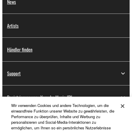
News
Artists
Händler finden
Support
Registrierung von „Yamaha Music ID“
Wir verwenden Cookies und andere Technologien, um die
einwandfreie Funktion unserer Website zu gewährleisten, die
Performance zu überprüfen, Inhalte und Werbung zu
Über Yamaha
personalisieren und Social-Media-Interaktionen zu
ermöglichen, um Ihnen so ein persönliches Nutzerlebnisse