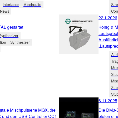
Interfaces
Mischpulte
Str
 News
Cont
22.1.2026
 gestartet
König & M
Lautsprec
Synthesizer
Ausführlic
tion
Synthesizer
„Lautsprec
Aud
Tra
Mus
Stu
Mis
Zub
Stu
6.11.2025
gitale Mischpultserie MGX, die
Die DM3-S
X und den USB-Controller CC1
bieten ein