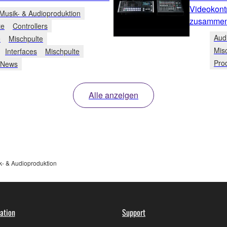
Videokont
Musik- & Audioproduktion
zusammen
te
Controllers
Aud
e
Mischpulte
Mis
Interfaces
Mischpulte
Pro
 News
Alle anzeigen
k- & Audioproduktion
ation
Support