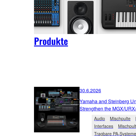
Produkte
30.6.2026
Yamaha and Steinberg Unv
Strengthen the MGX/URX
Audio
Mischpulte
Interfaces
Mischpul
Tragbare PA-System