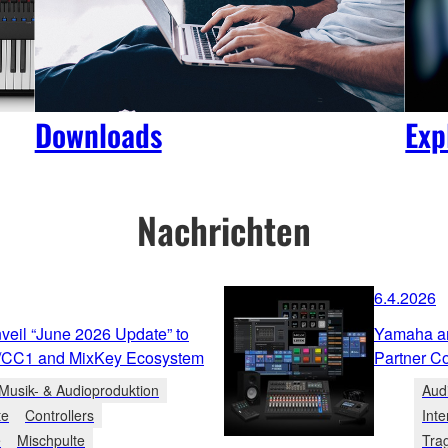
Downloads
Exp
Nachrichten
6.4.2026
eil “June 2026 Update” to
Yamaha an
/CC1 and MixKey Ecosystem
Partner C
Musik- & Audioproduktion
Aud
te
Controllers
Inte
e
Mischpulte
Tra