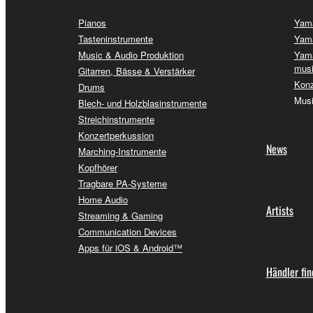
Pianos
Yama
Tasteninstrumente
Yama
Music & Audio Produktion
Yama
musi
Gitarren, Bässe & Verstärker
Konz
Drums
Musi
Blech- und Holzblasinstrumente
Streichinstrumente
Konzertperkussion
News
Marching-Instrumente
Kopfhörer
Tragbare PA-Systeme
Home Audio
Artists
Streaming & Gaming
Communication Devices
Apps für iOS & Android™
Händler fi