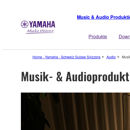
Music & Audio Produkt
Produkte
Down
Home - Yamaha - Schweiz Suisse Svizzera
Audio
Musi
Musik- & Audioprodukt