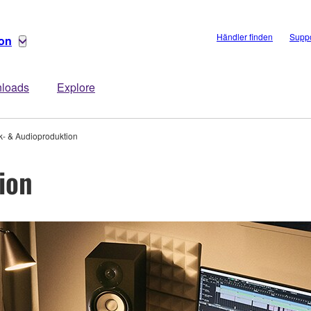
Händler finden
Suppo
ion
loads
Explore
k- & Audioproduktion
ion