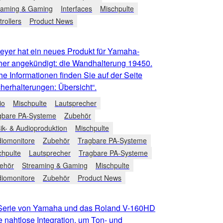
eaming & Gaming
Interfaces
Mischpulte
rollers
Product News
eyer hat ein neues Produkt für Yamaha-
her angekündigt: die Wandhalterung 19450.
he Informationen finden Sie auf der Seite
herhalterungen: Übersicht“.
io
Mischpulte
Lautsprecher
gbare PA-Systeme
Zubehör
ik- & Audioproduktion
Mischpulte
diomonitore
Zubehör
Tragbare PA-Systeme
chpulte
Lautsprecher
Tragbare PA-Systeme
ehör
Streaming & Gaming
Mischpulte
diomonitore
Zubehör
Product News
erie von Yamaha und das Roland V-160HD
e nahtlose Integration, um Ton- und