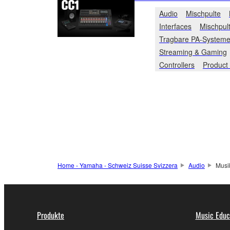
Audio
Mischpulte
Interfaces
Mischpul
Tragbare PA-System
Streaming & Gaming
Controllers
Product
Home - Yamaha - Schweiz Suisse Svizzera
Audio
Musi
Produkte
Music Educ