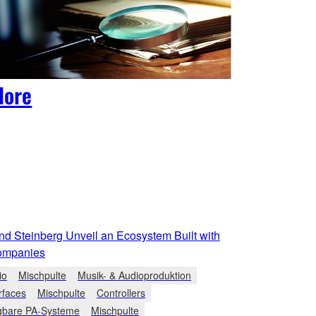
lore
d Steinberg Unveil an Ecosystem Built with
ompanies
io
Mischpulte
Musik- & Audioproduktion
rfaces
Mischpulte
Controllers
gbare PA-Systeme
Mischpulte