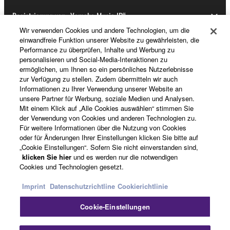
Registrierung von „Yamaha Music ID“
Wir verwenden Cookies und andere Technologien, um die
einwandfreie Funktion unserer Website zu gewährleisten, die
Performance zu überprüfen, Inhalte und Werbung zu
Über Yamaha
personalisieren und Social-Media-Interaktionen zu
ermöglichen, um Ihnen so ein persönliches Nutzerlebnisse
zur Verfügung zu stellen. Zudem übermitteln wir auch
Informationen zu Ihrer Verwendung unserer Website an
Schweiz Suisse Svizzera - German
unsere Partner für Werbung, soziale Medien und Analysen.
Mit einem Klick auf „Alle Cookies auswählen“ stimmen Sie
Business
der Verwendung von Cookies und anderen Technologien zu.
Für weitere Informationen über die Nutzung von Cookies
oder für Änderungen Ihrer Einstellungen klicken Sie bitte auf
„Cookie Einstellungen“. Sofern Sie nicht einverstanden sind,
klicken Sie hier
und es werden nur die notwendigen
Cookies und Technologien gesetzt.
Imprint
Datenschutzrichtline
Cookierichtlinie
Cookie-Einstellungen
Kontakt
Nutzungsbedingungen
Datenschutzerklärung
Cookierichtlinie
Impressum