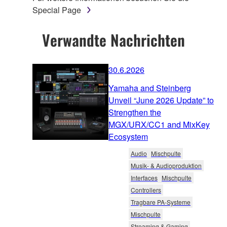
Special Page
Verwandte Nachrichten
30.6.2026
Yamaha and Steinberg
Unveil “June 2026 Update” to
Strengthen the
MGX/URX/CC1 and MixKey
Ecosystem
Audio
Mischpulte
Musik- & Audioproduktion
Interfaces
Mischpulte
Controllers
Tragbare PA-Systeme
Mischpulte
Streaming & Gaming