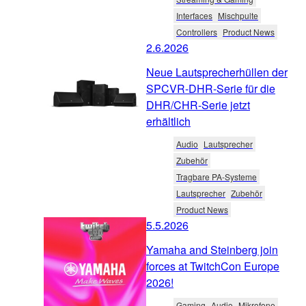
Interfaces
Mischpulte
Controllers
Product News
2.6.2026
Neue Lautsprecherhüllen der
SPCVR-DHR-Serie für die
DHR/CHR-Serie jetzt
erhältlich
Audio
Lautsprecher
Zubehör
Tragbare PA-Systeme
Lautsprecher
Zubehör
Product News
5.5.2026
Yamaha and Steinberg join
forces at TwitchCon Europe
2026!
Gaming
Audio
Mikrofone