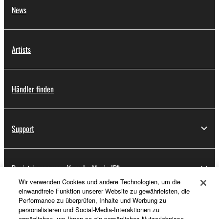
News
Artists
Händler finden
Support
Registrierung von „Yamaha Music ID“
Wir verwenden Cookies und andere Technologien, um die
einwandfreie Funktion unserer Website zu gewährleisten, die
Performance zu überprüfen, Inhalte und Werbung zu
Über Yamaha
personalisieren und Social-Media-Interaktionen zu
ermöglichen, um Ihnen so ein persönliches Nutzerlebnisse