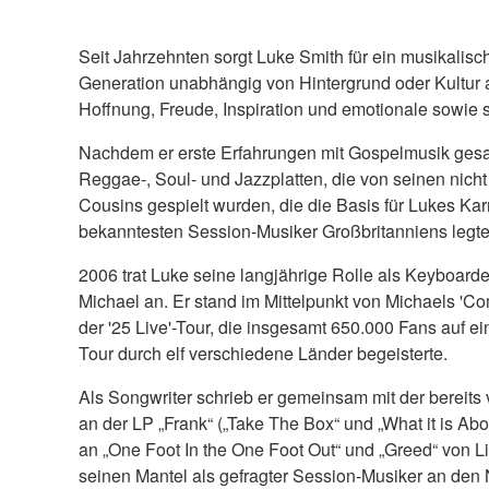
Seit Jahrzehnten sorgt Luke Smith für ein musikalisc
Generation unabhängig von Hintergrund oder Kultur a
Hoffnung, Freude, Inspiration und emotionale sowie sp
Nachdem er erste Erfahrungen mit Gospelmusik gesa
Reggae-, Soul- und Jazzplatten, die von seinen nich
Cousins gespielt wurden, die die Basis für Lukes Kar
bekanntesten Session-Musiker Großbritanniens legte
2006 trat Luke seine langjährige Rolle als Keyboard
Michael an. Er stand im Mittelpunkt von Michaels 'C
der '25 Live'-Tour, die insgesamt 650.000 Fans auf 
Tour durch elf verschiedene Länder begeisterte.
Als Songwriter schrieb er gemeinsam mit der berei
an der LP „Frank“ („Take The Box“ und „What it is A
an „One Foot In the One Foot Out“ und „Greed“ von Li
seinen Mantel als gefragter Session-Musiker an den