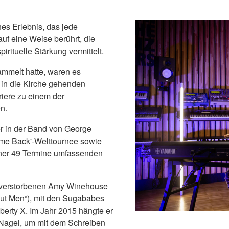
hes Erlebnis, das jede
uf eine Weise berührt, die
irituelle Stärkung vermittelt.
mmelt hatte, waren es
t in die Kirche gehenden
riere zu einem der
n.
er in der Band von George
ome Back'-Welttournee sowie
einer 49 Termine umfassenden
ts verstorbenen Amy Winehouse
bout Men“), mit den Sugababes
berty X. Im Jahr 2015 hängte er
 Nagel, um mit dem Schreiben