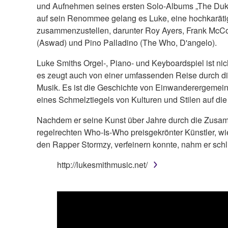
und Aufnehmen seines ersten Solo-Albums „The Duk
auf sein Renommee gelang es Luke, eine hochkaräti
zusammenzustellen, darunter Roy Ayers, Frank McC
(Aswad) und Pino Palladino (The Who, D'angelo).
Luke Smiths Orgel-, Piano- und Keyboardspiel ist nich
es zeugt auch von einer umfassenden Reise durch d
Musik. Es ist die Geschichte von Einwanderergemein
eines Schmelztiegels von Kulturen und Stilen auf di
Nachdem er seine Kunst über Jahre durch die Zusa
regelrechten Who-Is-Who preisgekrönter Künstler, wie 
den Rapper Stormzy, verfeinern konnte, nahm er schl
http://lukesmithmusic.net/