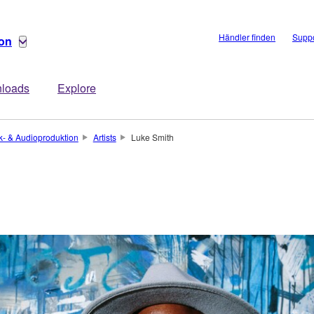
Händler finden
Suppo
ion
loads
Explore
k- & Audioproduktion
Artists
Luke Smith