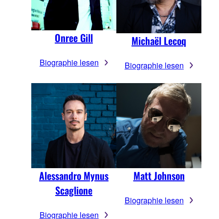
Onree Gill
Michaël Lecoq
Biographie lesen
Biographie lesen
Alessandro Mynus
Matt Johnson
Scaglione
Biographie lesen
Biographie lesen