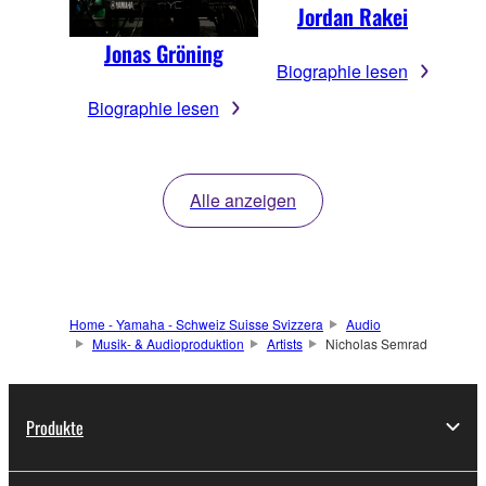
Jordan Rakei
Jonas Gröning
Biographie lesen
Biographie lesen
Alle anzeigen
Home - Yamaha - Schweiz Suisse Svizzera
Audio
Musik- & Audioproduktion
Artists
Nicholas Semrad
Produkte