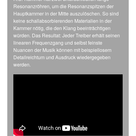
Resonanzröhren, um die Resonanzspitzen der
Hauptkammer in der Mitte auszulöschen. So sind
keine schallabsorbierenden Materialien in der
Kammer nötig, die den Klang beeinträchtigen
würden. Das Resultat: Jeder Treiber erhält seinen
linearen Frequenzgang und selbst feinste
Nuancen der Musik können mit beispiellosem
Detailreichtum und Ausdruck wiedergegeben
werden.