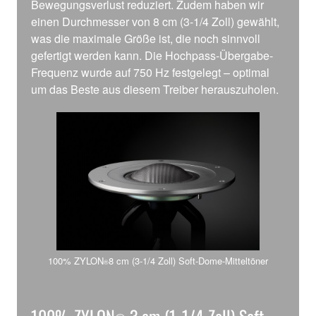
Bewegungsverlust reduziert. Zudem haben wir
einen Durchmesser von 8 cm (3-1/4 Zoll) gewählt,
was die maximale Größe ist, die noch sinnvoll
gefertigt werden kann. Die Hochpass-Übergabe-
Frequenz wurde auf 750 Hz festgelegt – optimal
um das Beste aus diesem Treiber herauszuholen.
100% ZYLON
8 cm (3-1/4 Zoll) Soft-Dome-Mitteltöner
®
100% ZYLON
3 cm (1-1/4 Zoll) Soft-