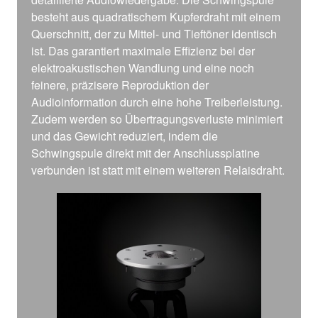
besteht aus quadratischem Kupferdraht mit einem
Querschnitt, der zu Mittel- und Tieftöner identisch
ist. Das garantiert maximale Effizienz bei der
elektroakustischen Wandlung und eine noch
feinere, präzisere Reproduktion der
Audioinformation durch eine hohe Treiberleistung.
Zudem werden so Übertragungsverluste minimiert
und das Gewicht reduziert, indem die
Schwingspule direkt mit der Anschlussplatine
verbunden ist statt mit einem weiteren Relaisdraht.