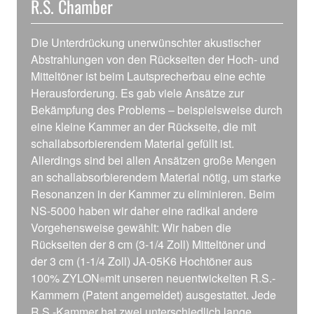
R.S. Chamber
Die Unterdrückung unerwünschter akustischer
Abstrahlungen von den Rückseiten der Hoch- und
Mitteltöner ist beim Lautsprecherbau eine echte
Herausforderung. Es gab viele Ansätze zur
Bekämpfung des Problems – beispielsweise durch
eine kleine Kammer an der Rückseite, die mit
schallabsorbierendem Material gefüllt ist.
Allerdings sind bei allen Ansätzen große Mengen
an schallabsorbierendem Material nötig, um starke
Resonanzen in der Kammer zu eliminieren. Beim
NS-5000 haben wir daher eine radikal andere
Vorgehensweise gewählt: Wir haben die
Rückseiten der 8 cm (3-1/4 Zoll) Mitteltöner und
der 3 cm (1-1/4 Zoll) JA-05K6 Hochtöner aus
100% ZYLON
mit unseren neuentwickelten R.S.-
®
Kammern (Patent angemeldet) ausgestattet. Jede
R.S.-Kammer hat zwei unterschiedlich lange