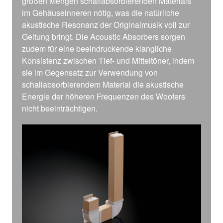
großen Mengen schallabsorbierenden Materials
im Gehäuseinneren nötig, was die natürliche
akustische Resonanz der Originalmusik voll zur
Geltung bringt. Die Acoustic Absorbers sorgen
zudem für eine beeindruckende klangliche
Konsistenz zwischen Tief- und Mitteltöner, indem
sie im Gegensatz zur Verwendung von
schallabsorbierendem Material die akustische
Energie der höheren Frequenzen des Woofers
nicht beeinträchtigen.