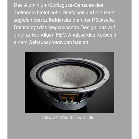
Das Aluminium-Spritzguss-Gehäuse des
Tieftöners bietet hohe Steifigkeit und reduziert
zugleich den Luftwiderstand an der Rückseite.
Dafür sorgt das wegweisende Design, das auf
einer aufwendigen FEM-Analyse des Korbes in
einem Gehäuseprototypen basiert.
100% ZYLON
Konus-Tieftöner
®