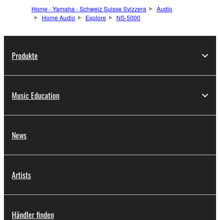
Home - Yamaha - Schweiz Suisse Svizzera
Audio
Home Audio
Explore
NS-5000
Produkte
Music Education
News
Artists
Händler finden