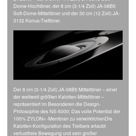
Dome-Hochtöner, der 8 cm (3-1/4 Zoll) JA-08B5
Soft-Dome-Mitteltöner und der 30 cm (12 Zoll) JA-
3132 Konus-Tieftöner.
Der 8 cm (3-1/4 Zoll) JA-08B5 Mitteltöner – einer
der weltweit größten Kalotten-Mitteltöner –
repräsentiert im Besonderen die Design-
Philosophie des NS-5000: Das volle Potential der
100% ZYLON
-Membran zu verwirklichenDie
®
Kalotten-Konfiguration des Treibers erlaubt
verlustfreie Bewegung und sein großer