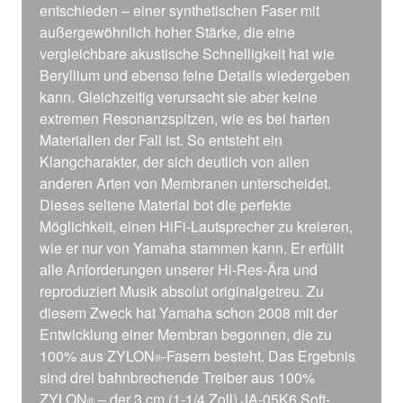
entschieden – einer synthetischen Faser mit
außergewöhnlich hoher Stärke, die eine
vergleichbare akustische Schnelligkeit hat wie
Beryllium und ebenso feine Details wiedergeben
kann. Gleichzeitig verursacht sie aber keine
extremen Resonanzspitzen, wie es bei harten
Materialien der Fall ist. So entsteht ein
Klangcharakter, der sich deutlich von allen
anderen Arten von Membranen unterscheidet.
Dieses seltene Material bot die perfekte
Möglichkeit, einen HiFi-Lautsprecher zu kreieren,
wie er nur von Yamaha stammen kann. Er erfüllt
alle Anforderungen unserer Hi-Res-Ära und
reproduziert Musik absolut originalgetreu. Zu
diesem Zweck hat Yamaha schon 2008 mit der
Entwicklung einer Membran begonnen, die zu
100% aus ZYLON
-Fasern besteht. Das Ergebnis
®
sind drei bahnbrechende Treiber aus 100%
ZYLON
– der 3 cm (1-1/4 Zoll) JA-05K6 Soft-
®