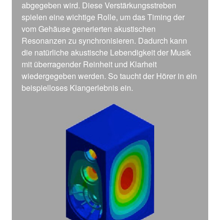
abgegeben wird. Diese Verstärkungsstreben
spielen eine wichtige Rolle, um das Timing der
vom Gehäuse generierten akustischen
Resonanzen zu synchronisieren. Dadurch kann
die natürliche akustische Lebendigkeit der Musik
mit überragender Reinheit und Klarheit
wiedergegeben werden. So taucht der Hörer in ein
beispielloses Klangerlebnis ein.