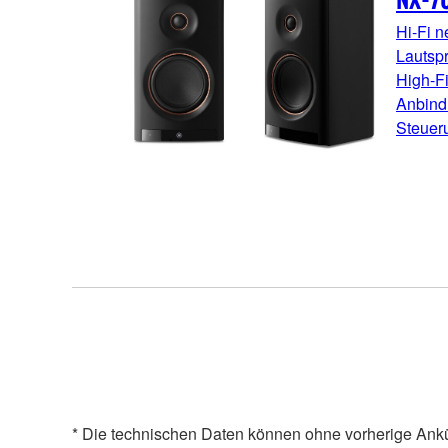
Hi-Fi n
Lautsp
High-Fi
Anbind
Steuer
* Die technischen Daten können ohne vorherige Ank