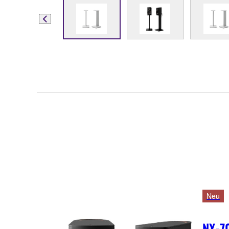
Neu
NX-7