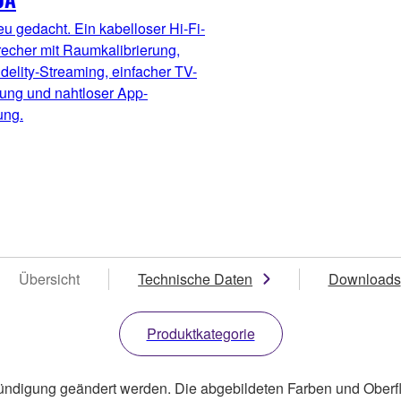
eu gedacht. Ein kabelloser Hi-Fi-
recher mit Raumkalibrierung,
delity-Streaming, einfacher TV-
ung und nahtloser App-
ung.
Übersicht
Technische Daten
Downloads
Produktkategorie
ündigung geändert werden. Die abgebildeten Farben und Oberf