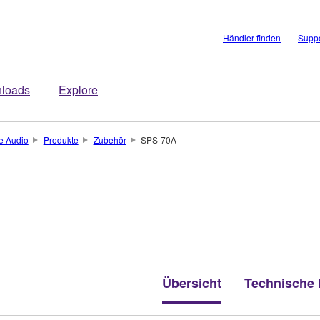
Händler finden
Suppo
loads
Explore
 Audio
Produkte
Zubehör
SPS-70A
Übersicht
Technische 