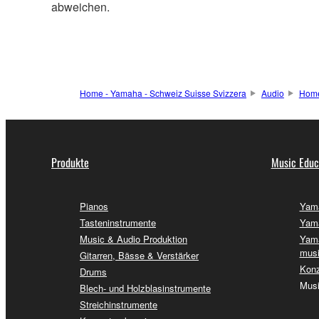
abweichen.
Home - Yamaha - Schweiz Suisse Svizzera
Audio
Home
Produkte
Music Educ
Pianos
Yama
Tasteninstrumente
Yama
Music & Audio Produktion
Yama
musi
Gitarren, Bässe & Verstärker
Konz
Drums
Musi
Blech- und Holzblasinstrumente
Streichinstrumente