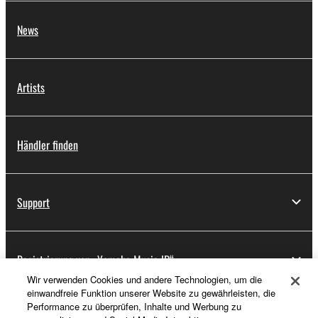
News
Artists
Händler finden
Support
Registrierung von „Yamaha Music ID“
Wir verwenden Cookies und andere Technologien, um die
einwandfreie Funktion unserer Website zu gewährleisten, die
Performance zu überprüfen, Inhalte und Werbung zu
Über Yamaha