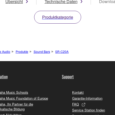
Übersicht
Technische Daten
Downlo
Produktkategorie
 Audio
Produkte
Sound Bars
SR-C20A
ation
Support
ha Music Schools
Kontakt
ha Music Foundation of Europe
Garantie-Information
ha, Ihr Partner für die
FAQ
kalische Bildung
Service Station finden
ert-Aktivitäten