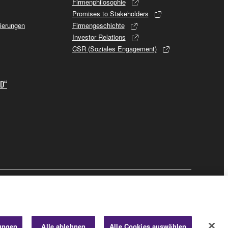
Firmenphilosophie
Promises to Stakeholders
sierungen
Firmengeschichte
Investor Relations
CSR (Soziales Engagement)
ID“
Business
lungen
Alle ablehnen
Alle Cookies auswählen