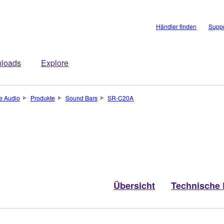
Händler finden
Suppo
loads
Explore
 Audio
Produkte
Sound Bars
SR-C20A
Übersicht
Technische 