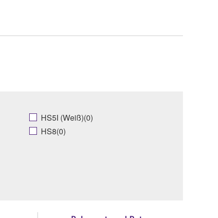
HS5I (Weiß)(0)
HS8(0)