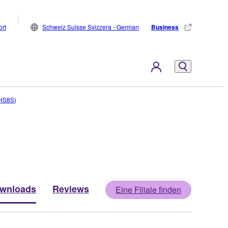
rt
Schweiz Suisse Svizzera - German
Business
/HS8S)
wnloads
Reviews
Eine Filiale finden