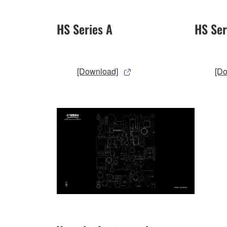
HS Series A
HS Ser
[Download]
[D