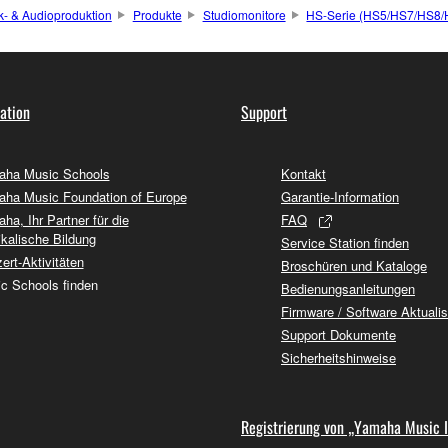
k- & Audioproduktion
Produkte
Studiomonitore
HS-Serie (HS5/HS7/HS8
ation
Support
ha Music Schools
Kontakt
ha Music Foundation of Europe
Garantie-Information
ha, Ihr Partner für die
FAQ
kalische Bildung
Service Station finden
ert-Aktivitäten
Broschüren und Kataloge
c Schools finden
Bedienungsanleitungen
Firmware / Software Aktuali
Support Dokumente
Sicherheitshinweise
Registrierung von „Yamaha Music 