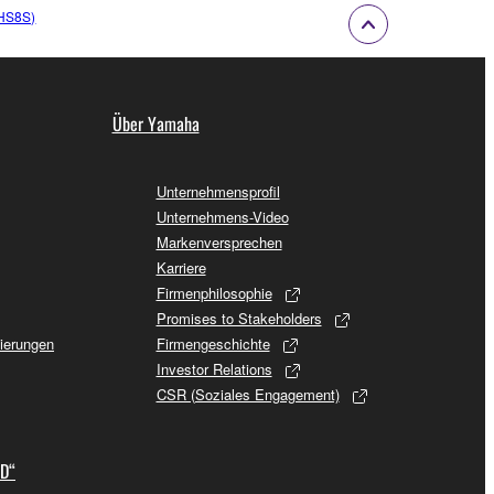
/HS8S)
Über Yamaha
Unternehmensprofil
Unternehmens-Video
Markenversprechen
Karriere
Firmenphilosophie
Promises to Stakeholders
sierungen
Firmengeschichte
Investor Relations
CSR (Soziales Engagement)
ID“