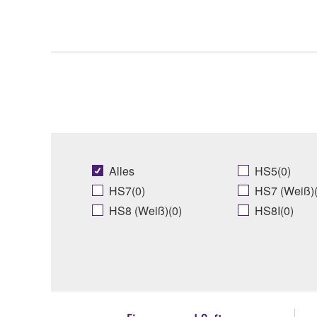
Alles
HS5(0)
HS7(0)
HS7 (Weiß)(
HS8 (Weiß)(0)
HS8I(0)