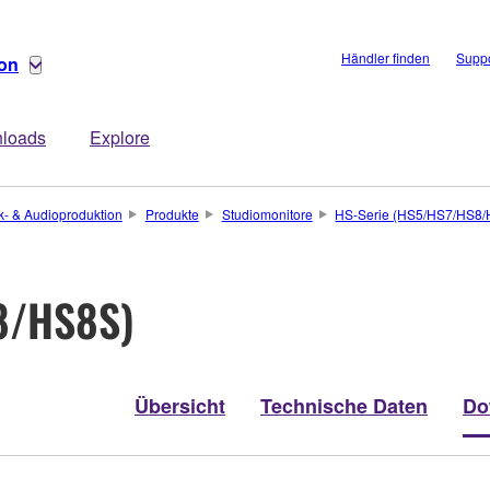
Händler finden
Suppo
ion
loads
Explore
k- & Audioproduktion
Produkte
Studiomonitore
HS-Serie (HS5/HS7/HS8
8/HS8S)
Übersicht
Technische Daten
Do