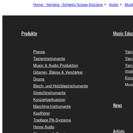
Home - Yamaha - Schweiz Suisse Svizzera
Audio
Musi
Produkte
Music Educ
Pianos
Yama
Tasteninstrumente
Yama
Music & Audio Produktion
Yama
musi
Gitarren, Bässe & Verstärker
Konz
Drums
Musi
Blech- und Holzblasinstrumente
Streichinstrumente
Konzertperkussion
News
Marching-Instrumente
Kopfhörer
Tragbare PA-Systeme
Home Audio
Artists