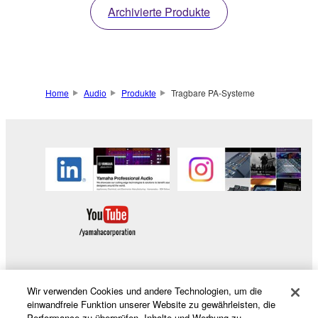
Archivierte Produkte
Design und verwandelt
jeden Ort und jeden
Raum im
Handumdrehen in
deine eigene, intime
Home
Audio
Produkte
Tragbare PA-Systeme
Bühne.
Wir verwenden Cookies und andere Technologien, um die
Produkte und Lösungen
einwandfreie Funktion unserer Website zu gewährleisten, die
Performance zu überprüfen, Inhalte und Werbung zu