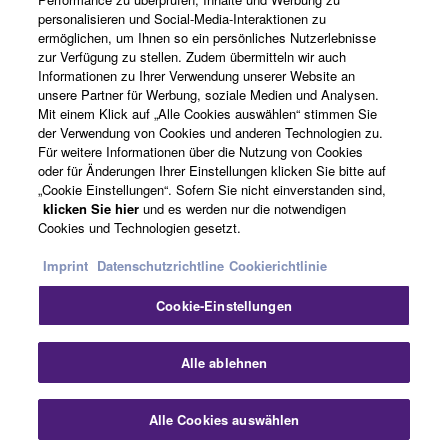
personalisieren und Social-Media-Interaktionen zu
ermöglichen, um Ihnen so ein persönliches Nutzerlebnisse
News
zur Verfügung zu stellen. Zudem übermitteln wir auch
Informationen zu Ihrer Verwendung unserer Website an
unsere Partner für Werbung, soziale Medien und Analysen.
Mit einem Klick auf „Alle Cookies auswählen“ stimmen Sie
Über Yamaha
der Verwendung von Cookies und anderen Technologien zu.
Für weitere Informationen über die Nutzung von Cookies
oder für Änderungen Ihrer Einstellungen klicken Sie bitte auf
„Cookie Einstellungen“. Sofern Sie nicht einverstanden sind,
Schweiz Suisse Svizzera - German
klicken Sie hier
und es werden nur die notwendigen
Cookies und Technologien gesetzt.
Consumer
Imprint
Datenschutzrichtline
Cookierichtlinie
Cookie-Einstellungen
Kontakt
Nutzungsbedingungen
Datenschutzerklärung
Cookierichtlinie
Sch
Alle ablehnen
© Yamaha Corporation.
Alle Cookies auswählen
Kontakt
Downloads