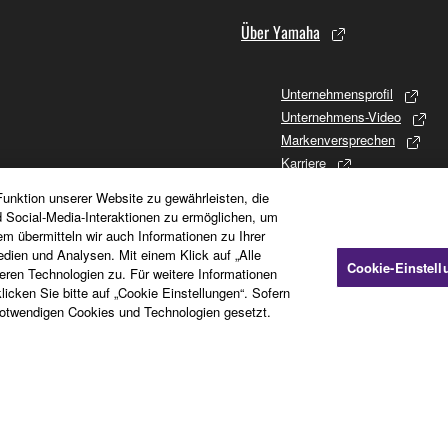
Über Yamaha
Unternehmensprofil
Unternehmens-Video
Markenversprechen
Karriere
Firmenphilosophie
unktion unserer Website zu gewährleisten, die
Promises to Stakeholders
d Social-Media-Interaktionen zu ermöglichen, um
Firmengeschichte
em übermitteln wir auch Informationen zu Ihrer
dien und Analysen. Mit einem Klick auf „Alle
Investor Relations
Cookie-Einstel
en Technologien zu. Für weitere Informationen
CSR (Soziales Engagement)
icken Sie bitte auf „Cookie Einstellungen“. Sofern
otwendigen Cookies und Technologien gesetzt.
Cookierichtlinie