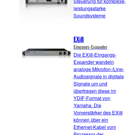
Steuerung für komplexe,
leistungsstarke
Soundsysteme
EXi8
Eingangs-Expander
Die EXi8-Eingangs-
Expander wandeln
analoge Mikrofon-/Line-
Audiosignale in digitale
Signale um und
übertragen diese im
YDIF-Format von
Yamaha. Die
Vorverstärker des EXi8
können über ein
Ethernet-Kabel vom
Prozessor der