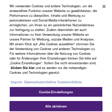
Wir verwenden Cookies und andere Technologien, um die
einwandfreie Funktion unserer Website zu gewährleisten, die
Performance zu überprüfen, Inhalte und Werbung zu
Produkte und Lösungen
personalisieren und Social-Media-Interaktionen zu
ermöglichen, um Ihnen so ein persönliches Nutzerlebnisse
zur Verfügung zu stellen. Zudem übermitteln wir auch
Informationen zu Ihrer Verwendung unserer Website an
News
unsere Partner für Werbung, soziale Medien und Analysen.
Mit einem Klick auf „Alle Cookies auswählen“ stimmen Sie
der Verwendung von Cookies und anderen Technologien zu.
Für weitere Informationen über die Nutzung von Cookies
Über Yamaha
oder für Änderungen Ihrer Einstellungen klicken Sie bitte auf
„Cookie Einstellungen“. Sofern Sie nicht einverstanden sind,
klicken Sie hier
und es werden nur die notwendigen
Cookies und Technologien gesetzt.
Schweiz Suisse Svizzera - German
Imprint
Datenschutzrichtline
Cookierichtlinie
Consumer
Cookie-Einstellungen
Sch
Kontakt
Nutzungsbedingungen
Alle ablehnen
Datenschutzerklärung
Cookierichtlinie