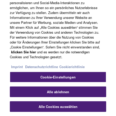
personalisieren und Social-Media-Interaktionen zu
ermöglichen, um Ihnen so ein persönliches Nutzerlebnisse
zur Verfügung zu stellen. Zudem übermitteln wir auch
Informationen zu Ihrer Verwendung unserer Website an
unsere Partner für Werbung, soziale Medien und Analysen.
Mit einem Klick auf „Alle Cookies auswählen“ stimmen Sie
Farben / Oberflächen
der Verwendung von Cookies und anderen Technologien zu.
Für weitere Informationen über die Nutzung von Cookies
oder für Änderungen Ihrer Einstellungen klicken Sie bitte auf
„Cookie Einstellungen“. Sofern Sie nicht einverstanden sind,
klicken Sie hier
und es werden nur die notwendigen
Cookies und Technologien gesetzt.
Stylishly designed just like the NSAW150 all-
Imprint
Datenschutzrichtline
Cookierichtlinie
weather speakers, the NSAW350s offer an elegant
and affordable way to enjoy signature Yamaha
Cookie-Einstellungen
Natural Sound indoors or out!The stylishly designed
NSAW150 all-weather speakers offer the most
Sch
Alle ablehnen
elegant and affordable way to enjoy signature
Yamaha Natural Sound in any space! Leave them
outside during patio season and enjoy your
Alle Cookies auswählen
Kontakt
Downloads
favourite summer tunes. You can also bring them in