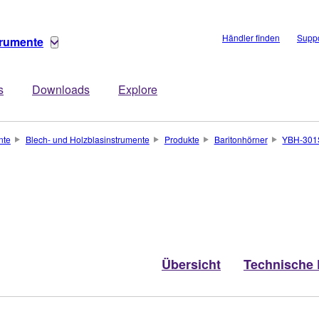
Händler finden
Suppo
trumente
s
Downloads
Explore
nte
Blech- und Holzblasinstrumente
Produkte
Baritonhörner
YBH-301
Übersicht
Technische 