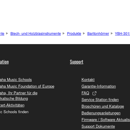
nte
Blech- und Holzblasinstrumente
Produkte
Baritonhörner
YBH-301
ation
Support
ha Music Schools
Kontakt
ha Music Foundation of Europe
Garantie-Information
ha, Ihr Partner für die
FAQ
kalische Bildung
Service Station finden
ert-Aktivitäten
Broschüren und Kataloge
c Schools finden
Bedienungsanleitungen
Firmware / Software Aktuali
Support Dokumente