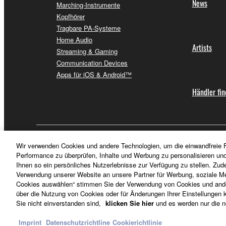
News
Marching-Instrumente
Kopfhörer
Tragbare PA-Systeme
Home Audio
Artists
Streaming & Gaming
Communication Devices
Apps für iOS & Android™
Händler fi
Schweiz Suisse Svizzera - German
Wir verwenden Cookies und andere Technologien, um die einwandfreie F
Performance zu überprüfen, Inhalte und Werbung zu personalisieren un
Ihnen so ein persönliches Nutzerlebnisse zur Verfügung zu stellen. Zud
Verwendung unserer Website an unsere Partner für Werbung, soziale Me
Cookies auswählen“ stimmen Sie der Verwendung von Cookies und ander
über die Nutzung von Cookies oder für Änderungen Ihrer Einstellungen kl
Sie nicht einverstanden sind,
klicken Sie hier
und es werden nur die n
Imprint
Datenschutzrichtline
Cookierichtlinie