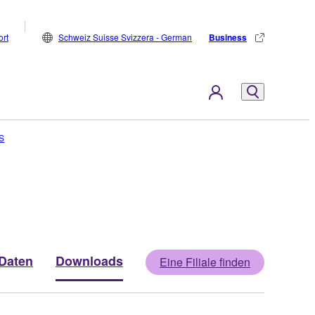
rt
Schweiz Suisse Svizzera - German
Business
S
Daten
Downloads
Eine Filiale finden