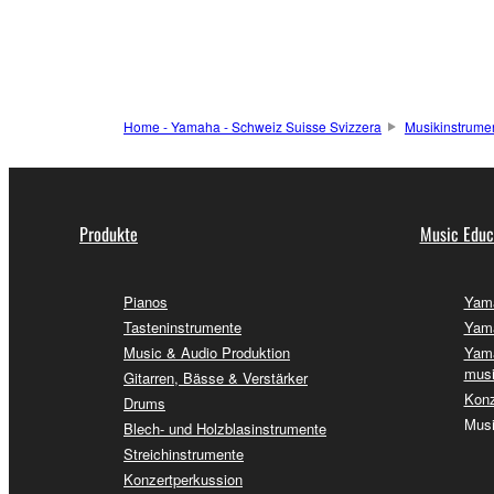
Home - Yamaha - Schweiz Suisse Svizzera
Musikinstrume
Produkte
Music Educ
Pianos
Yama
Tasteninstrumente
Yama
Music & Audio Produktion
Yama
musi
Gitarren, Bässe & Verstärker
Konz
Drums
Musi
Blech- und Holzblasinstrumente
Streichinstrumente
Konzertperkussion