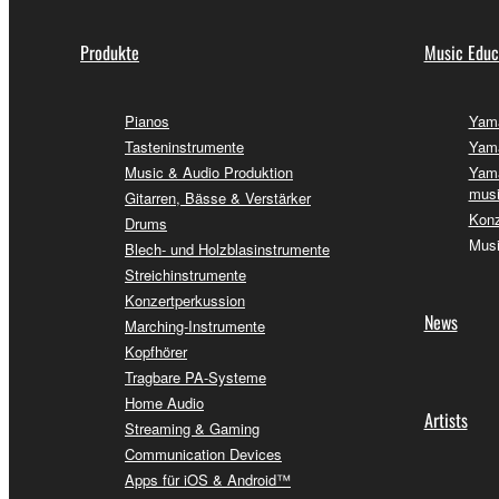
Produkte
Music Educ
Pianos
Yama
Tasteninstrumente
Yama
Music & Audio Produktion
Yama
musi
Gitarren, Bässe & Verstärker
Konz
Drums
Musi
Blech- und Holzblasinstrumente
Streichinstrumente
Konzertperkussion
News
Marching-Instrumente
Kopfhörer
Tragbare PA-Systeme
Home Audio
Artists
Streaming & Gaming
Communication Devices
Apps für iOS & Android™