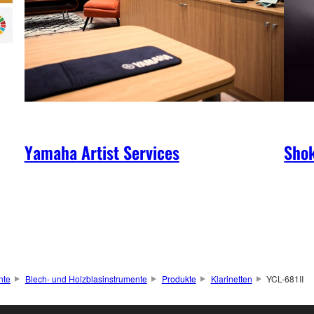
Yamaha Artist Services
Shok
nte
Blech- und Holzblasinstrumente
Produkte
Klarinetten
YCL-681II