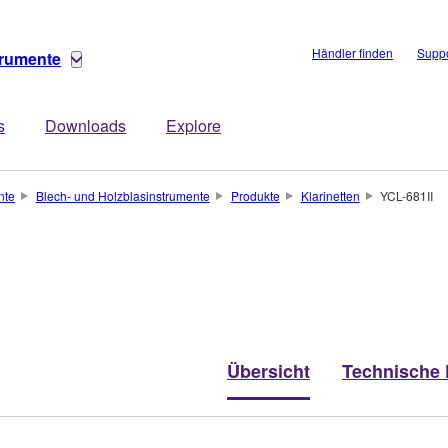
Händler finden
Suppo
trumente
s
Downloads
Explore
nte
Blech- und Holzblasinstrumente
Produkte
Klarinetten
YCL-681II
Übersicht
Technische 