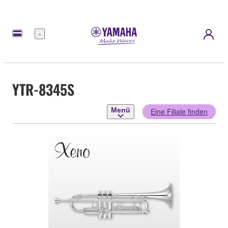
Menü
YTR-8345S
Menü
Eine Filiale finden