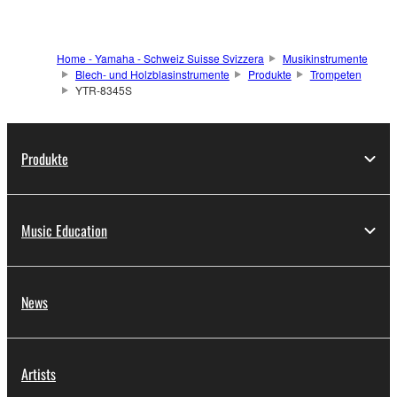
Home - Yamaha - Schweiz Suisse Svizzera
Musikinstrumente
Blech- und Holzblasinstrumente
Produkte
Trompeten
YTR-8345S
Produkte
Music Education
News
Artists