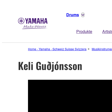
Drums
Produkte
Artist
Home - Yamaha - Schweiz Suisse Svizzera
Musikinstrume
Keli Guðjónsson