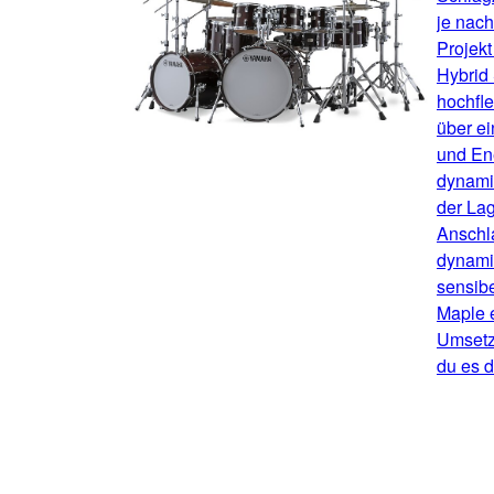
je nach
Projekt
Hybrid 
hochfle
über e
und Ene
dynamis
der Lag
Anschl
dynami
sensibe
Maple e
Umsetz
du es d