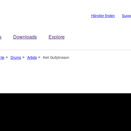
Händler finden
Suppo
s
Downloads
Explore
nte
Drums
Artists
Keli Guðjónsson