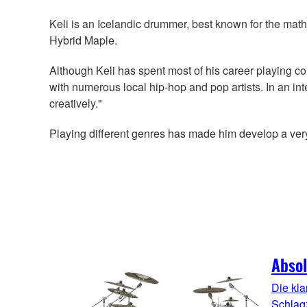
Keli is an Icelandic drummer, best known for the ma
Hybrid Maple.
Although Keli has spent most of his career playing c
with numerous local hip-hop and pop artists. In an in
creatively."
Playing different genres has made him develop a very
Absol
Die kl
Schlag