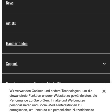
News
Artists
Händler finden
Support
Registrierung von „Yamaha Music ID“
Wir verwenden Cookies und andere Technologien, um die
einwandfreie Funktion unserer Website zu gewährleisten, die
Performance zu überprüfen, Inhalte und Werbung zu
Über Yamaha
personalisieren und Social-Media-Interaktionen zu
ermöglichen, um Ihnen so ein persönliches Nutzerlebnisse