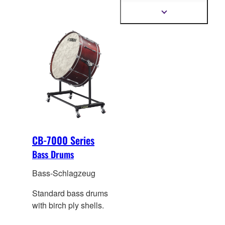
depth than CB-9000
Mehr
Informationen
Series.
anzeigen
CB-7000 Series
Bass Drums
Bass-Schlagzeug
Standard bass drums
with birch ply shells.