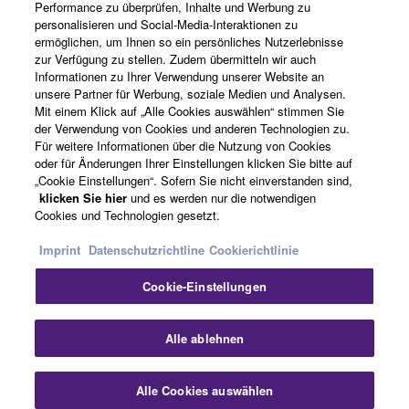
Performance zu überprüfen, Inhalte und Werbung zu
Über Yamaha
personalisieren und Social-Media-Interaktionen zu
ermöglichen, um Ihnen so ein persönliches Nutzerlebnisse
zur Verfügung zu stellen. Zudem übermitteln wir auch
Informationen zu Ihrer Verwendung unserer Website an
Schweiz Suisse Svizzera - German
unsere Partner für Werbung, soziale Medien und Analysen.
Mit einem Klick auf „Alle Cookies auswählen“ stimmen Sie
Business
der Verwendung von Cookies und anderen Technologien zu.
Für weitere Informationen über die Nutzung von Cookies
oder für Änderungen Ihrer Einstellungen klicken Sie bitte auf
„Cookie Einstellungen“. Sofern Sie nicht einverstanden sind,
klicken Sie hier
und es werden nur die notwendigen
Cookies und Technologien gesetzt.
Imprint
Datenschutzrichtline
Cookierichtlinie
Cookie-Einstellungen
Kontakt
Nutzungsbedingungen
Datenschutzerklärung
Cookierichtlinie
Impressum
Alle ablehnen
© Yamaha Corporation.
Alle Cookies auswählen