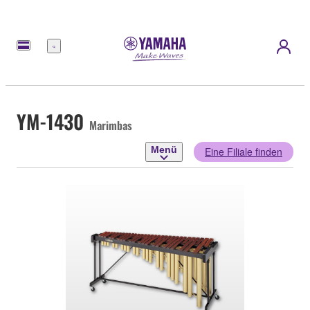
Menü
YM-1430
Marimbas
Menü
Eine Filiale finden