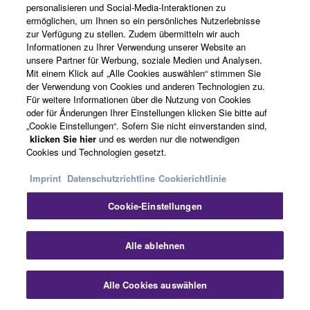
personalisieren und Social-Media-Interaktionen zu
ermöglichen, um Ihnen so ein persönliches Nutzerlebnisse
zur Verfügung zu stellen. Zudem übermitteln wir auch
Informationen zu Ihrer Verwendung unserer Website an
unsere Partner für Werbung, soziale Medien und Analysen.
Mit einem Klick auf „Alle Cookies auswählen“ stimmen Sie
der Verwendung von Cookies und anderen Technologien zu.
Für weitere Informationen über die Nutzung von Cookies
oder für Änderungen Ihrer Einstellungen klicken Sie bitte auf
„Cookie Einstellungen“. Sofern Sie nicht einverstanden sind,
FLOWKEY
klicken Sie hier
und es werden nur die notwendigen
Cookies und Technologien gesetzt.
Imprint
Datenschutzrichtline
Cookierichtlinie
The popular flowkey app is an exciting and
intuitive way to learn how to play the piano or
Cookie-Einstellungen
further advance your playing skills. It comes with
an extensive selection of interactive songs,
Alle ablehnen
tutorials and courses. Select a song and start
playing with immediate feedback for more playing
and learning support.
Alle Cookies auswählen