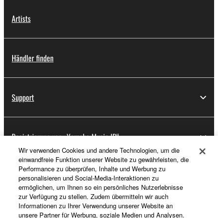
Artists
Händler finden
Support
Registrierung von „Yamaha Music ID“
Wir verwenden Cookies und andere Technologien, um die
einwandfreie Funktion unserer Website zu gewährleisten, die
Performance zu überprüfen, Inhalte und Werbung zu
Über Yamaha
personalisieren und Social-Media-Interaktionen zu
ermöglichen, um Ihnen so ein persönliches Nutzerlebnisse
zur Verfügung zu stellen. Zudem übermitteln wir auch
Informationen zu Ihrer Verwendung unserer Website an
Schweiz Suisse Svizzera - German
unsere Partner für Werbung, soziale Medien und Analysen.