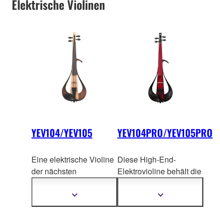
Elektrische Violinen
YEV104/YEV105
YEV104PRO/YEV105PRO
Eine elektrische Violine
Diese High-End-
der nächsten
Elektrovioline behält die
Generation, die
grundlegenden
innovative Schönheit mit
Eigenschaften der
Mehr
Mehr
Informationen
Informationen
soliden Live-
YEV104/YEV105 bei
anzeigen
anzeigen
Performance-Funktionen
und
bietet gleichzeitig