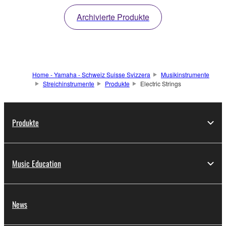
und Potenzial verbindet.
Verbesserungen in
Archivierte Produkte
(4 und 5 Saiten)
Bezug auf Klang,
Design und Spielbarkeit.
(4 und 5 Saiten)
Home - Yamaha - Schweiz Suisse Svizzera
Musikinstrumente
Streichinstrumente
Produkte
Electric Strings
Produkte
Music Education
News