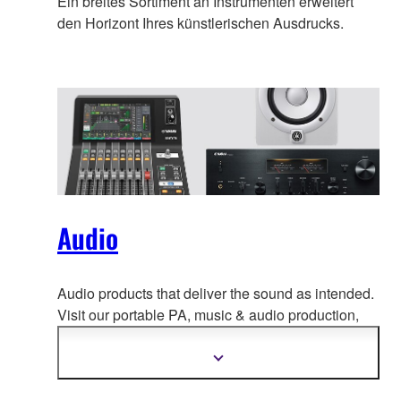
Ein breites Sortiment an Instrumenten erweitert
den Horizont Ihres künstlerischen Ausdrucks.
Audio
Audio products that deliver the sound as intended.
Visit our portable PA, music & a
udio production,
home audio, headphones, streaming & gaming,
communication devices.
Mehr
Informationen
anzeigen