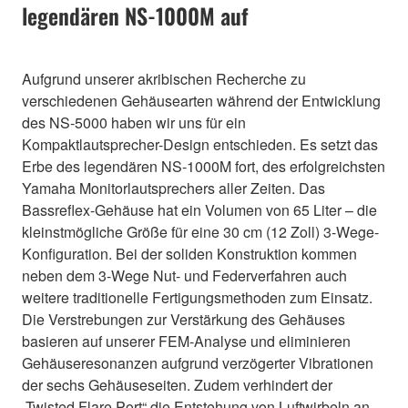
legendären NS-1000M auf
Aufgrund unserer akribischen Recherche zu
verschiedenen Gehäusearten während der Entwicklung
des NS-5000 haben wir uns für ein
Kompaktlautsprecher-Design entschieden. Es setzt das
Erbe des legendären NS-1000M fort, des erfolgreichsten
Yamaha Monitorlautsprechers aller Zeiten. Das
Bassreflex-Gehäuse hat ein Volumen von 65 Liter – die
kleinstmögliche Größe für eine 30 cm (12 Zoll) 3-Wege-
Konfiguration. Bei der soliden Konstruktion kommen
neben dem 3-Wege Nut- und Federverfahren auch
weitere traditionelle Fertigungsmethoden zum Einsatz.
Die Verstrebungen zur Verstärkung des Gehäuses
basieren auf unserer FEM-Analyse und eliminieren
Gehäuseresonanzen aufgrund verzögerter Vibrationen
der sechs Gehäuseseiten. Zudem verhindert der
„Twisted Flare Port“ die Entstehung von Luftwirbeln an