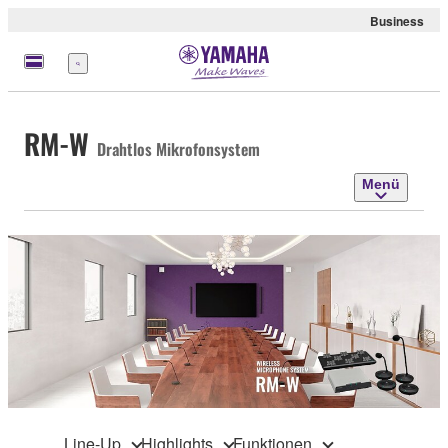
Business
Menü
RM-W
Drahtlos Mikrofonsystem
Menü
Line-Up
Highlights
Funktionen