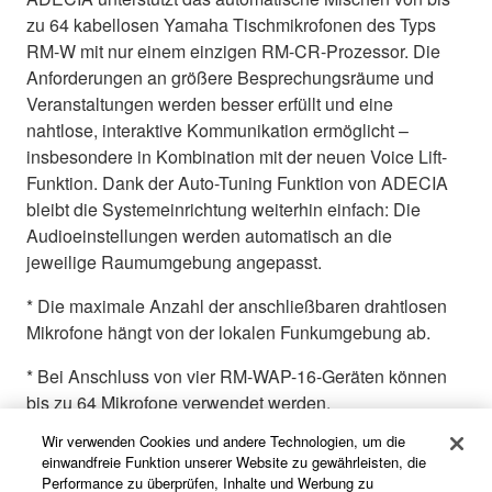
zu 64 kabellosen Yamaha Tischmikrofonen des Typs
RM-W mit nur einem einzigen RM-CR-Prozessor. Die
Anforderungen an größere Besprechungsräume und
Veranstaltungen werden besser erfüllt und eine
nahtlose, interaktive Kommunikation ermöglicht –
insbesondere in Kombination mit der neuen Voice Lift-
Funktion. Dank der Auto-Tuning Funktion von ADECIA
bleibt die Systemeinrichtung weiterhin einfach: Die
Audioeinstellungen werden automatisch an die
jeweilige Raumumgebung angepasst.
* Die maximale Anzahl der anschließbaren drahtlosen
Mikrofone hängt von der lokalen Funkumgebung ab.
* Bei Anschluss von vier RM-WAP-16-Geräten können
bis zu 64 Mikrofone verwendet werden.
Wir verwenden Cookies und andere Technologien, um die
* Diese Funktion wird mit der ADECIA-Firmwareversion
einwandfreie Funktion unserer Website zu gewährleisten, die
3.0 und höher unterstützt.
Performance zu überprüfen, Inhalte und Werbung zu