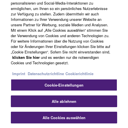
personalisieren und Social-Media-Interaktionen zu
ermöglichen, um Ihnen so ein persönliches Nutzerlebnisse
zur Verfügung zu stellen. Zudem übermitteln wir auch
Informationen zu Ihrer Verwendung unserer Website an
unsere Partner für Werbung, soziale Medien und Analysen.
Mit einem Klick auf „Alle Cookies auswählen“ stimmen Sie
der Verwendung von Cookies und anderen Technologien zu.
Für weitere Informationen über die Nutzung von Cookies
oder für Änderungen Ihrer Einstellungen klicken Sie bitte auf
„Cookie Einstellungen“. Sofern Sie nicht einverstanden sind,
klicken Sie hier
und es werden nur die notwendigen
Cookies und Technologien gesetzt.
Imprint
Datenschutzrichtline
Cookierichtlinie
Standardunterstützung für Dante-
Cookie-Einstellungen
Netzwerk-Audio, ermöglicht Dante-
Audio-/Steuersignale und PoE-
Sch
Alle ablehnen
Stromversorgung über ein einziges
Alle Cookies auswählen
Kontakt
Netzwerkkabel
Downloads