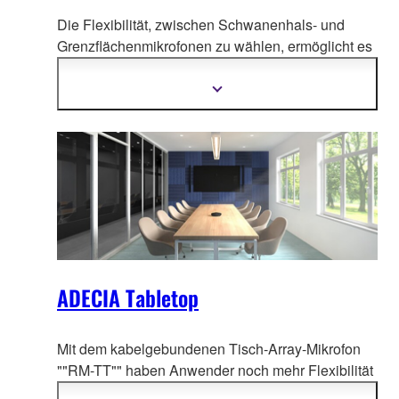
Die Flexibilität, zwischen Schwanenhals- und
Grenzflächenmikrofonen zu wählen, ermöglicht es
Ihnen, die ADECIA-Produktfamilie auf Ihren
Anwendungsfall abzustimmen. So kö
nnen Sie
Mehr
Informationen
einen möglichst komfortablen Konferenzraum
anzeigen
schaffen, ohne sich um die Verkabelung oder
Konfigurationsänderungen kümmern zu müssen,
falls sich das Layout ändert.
ADECIA Tabletop
Mit dem kabelgebundenen Tisch-Array-Mikrofon
""RM-TT"" haben Anwender no
ch mehr Flexibilität
ADECIA Lösungen an ihre Anwendungsfälle