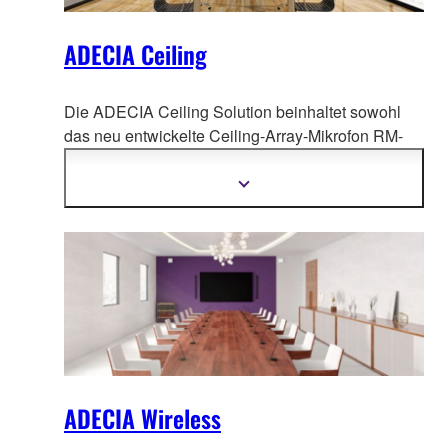
ADECIA Ceiling
Die ADECIA Ceiling Solution beinhaltet sowohl
das neu entwickelte Ceiling-Array-Mikrofon RM-
CG und den ne
uen Konferenzprozessor RM-CR
als auch einen bewährten PoE-Netzwerk-Switch
Mehr
Informationen
und Dante-PoE-Aktivlautsprecher.
anzeigen
ADECIA Wireless