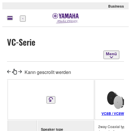
Business
Menü
VC-Serie
Menü
Kann gescrollt werden
VC8B / VC8W
2way Coaxial type,
Speaker type