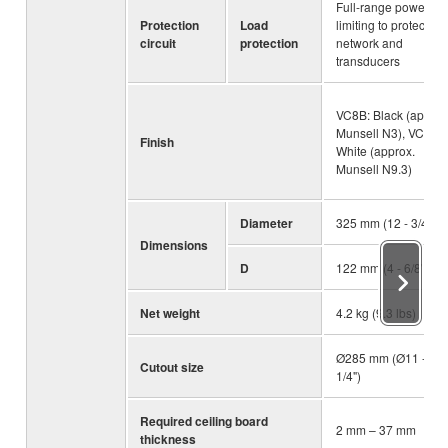
Full-range power
Protection
Load
limiting to protect
circuit
protection
network and
transducers
VC8B: Black (approx
Munsell N3), VC8W:
Finish
White (approx.
Munsell N9.3)
Diameter
325 mm (12 - 3/4")
Dimensions
D
122 mm (4 - 6/8")
Net weight
4.2 kg (9.3 lbs)
Ø285 mm (Ø11 -
Cutout size
1/4")
Required ceiling board
2 mm – 37 mm
thickness