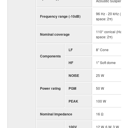
Acoustic Suspensio
96 Hz - 20 kHz (Half
Frequency range (-10dB)
space: 2π)
110° conical (Half-
Nominal coverage
space: 2π)
LF
8” Cone
Components
HF
1" Soft dome
NOISE
25 W
Power rating
PGM
50 W
PEAK
100 W
Nominal impedance
16 Ω
100V
12 W, 6 W, 3 W