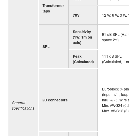
Transformer
taps
70V
12 W, 6 W, 3 W, 1.5 
Sensitivity
91 dB SPL (Half-
(1W; 1m on
space 2π)
axis)
SPL
Peak
111 dB SPL
(Calculated)
(Calculated, 1 m)
Euroblock (4 pin) ×1
(input: +/ - , loop -
I/O connectors
thru: +/ - ), Wire size 
General
Min. AWG24 (0.2 sq)
specifications
Max. AWG12 (3.5 sq