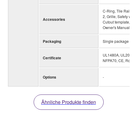
C-Ring, Tile Rails x
2, Grille, Safety wire,
Accessories
Cutout template,
Owner's Manual
Packaging
Single package
UL1480A, UL2043,
Certificate
NFPA70, CE, RoHS
Options
-
Ähnliche Produkte finden