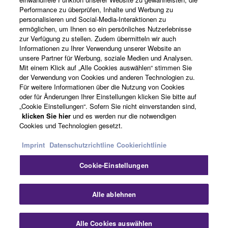
Performance zu überprüfen, Inhalte und Werbung zu
personalisieren und Social-Media-Interaktionen zu
ermöglichen, um Ihnen so ein persönliches Nutzerlebnisse
zur Verfügung zu stellen. Zudem übermitteln wir auch
Produkte und Lösungen
Informationen zu Ihrer Verwendung unserer Website an
unsere Partner für Werbung, soziale Medien und Analysen.
Mit einem Klick auf „Alle Cookies auswählen“ stimmen Sie
der Verwendung von Cookies und anderen Technologien zu.
News
Für weitere Informationen über die Nutzung von Cookies
oder für Änderungen Ihrer Einstellungen klicken Sie bitte auf
„Cookie Einstellungen“. Sofern Sie nicht einverstanden sind,
klicken Sie hier
und es werden nur die notwendigen
Über Yamaha
Cookies und Technologien gesetzt.
Imprint
Datenschutzrichtline
Cookierichtlinie
Schweiz Suisse Svizzera - German
Cookie-Einstellungen
Consumer
Sch
Alle ablehnen
Kontakt
Nutzungsbedingungen
Alle Cookies auswählen
Kontakt
Downloads