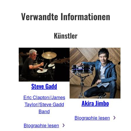
Verwandte Informationen
Künstler
Steve Gadd
Eric Clapton//James
Akira Jimbo
Taylor//Steve Gadd
Band
Biographie lesen
Biographie lesen