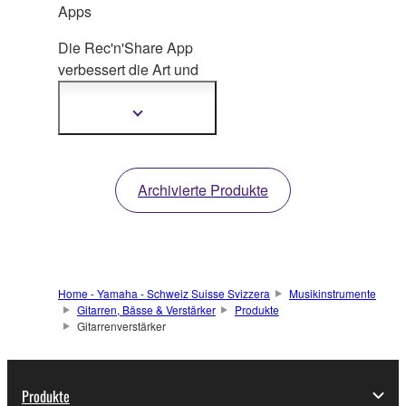
Apps
Die Rec'n'Share App
verbessert die Art und
Weise, wie Sie üben,
und ermöglicht es Ihnen,
Mehr
Informationen
erstau
nliche Audio- und
anzeigen
Videodateien zu
erstellen und diese
Archivierte Produkte
direkt von Ihrem
Smartgerät aus zu
teilen.
Home - Yamaha - Schweiz Suisse Svizzera
Musikinstrumente
Gitarren, Bässe & Verstärker
Produkte
Gitarrenverstärker
Produkte