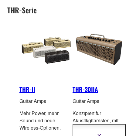
THR-Serie
THR-II
THR-30IIA
Guitar Amps
Guitar Amps
Mehr Power, mehr
Konzipiert für
Sound und neue
Akustikgitarristen, m
it
Wireless-Optionen.
einem Mikrofoneingang
für Sänger.
Mehr