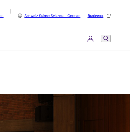
rt
Schweiz Suisse Svizzera - German
Business