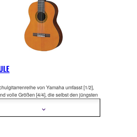
ULE
chulgitarrenreihe von Yamaha umfasst [1/2],
und volle Größen [4/4], die selbst den
jüngsten
ern hochwertige Instrumente zur Verfügung
t, auf denen sie wachsen können.
Mehr
Informationen
anzeigen