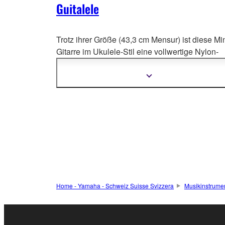
Guitalele
Trotz ihrer Größe (43,3 cm Mensur) ist diese Min
Gitarre im Ukulele-Stil eine vollwertige Nylon-
Gitarre. Decke
aus Fichte; Boden und Zargen a
Meranti; Griffbrett aus ostindischem Palisander;
Mehr
Informationen
Lackierung: Matt; Farbe: Natur
anzeigen
Home - Yamaha - Schweiz Suisse Svizzera
Musikinstrume