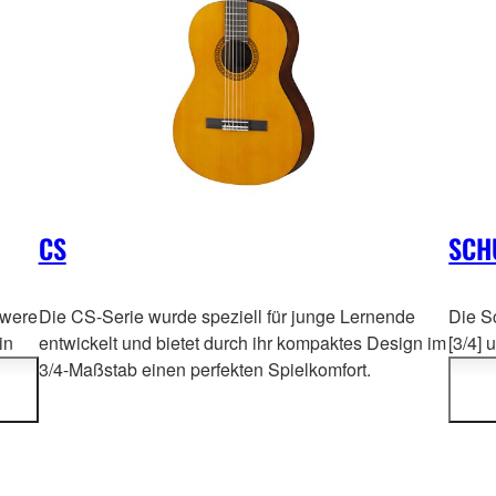
CS
SCH
 were
Die CS-Serie wurde speziell für junge Lernende
Die S
in
entwickelt und bietet durch ihr kompaktes Design im
[3/4] 
 and
3/4-Maßstab einen perfekten Spielkomfort.
Schül
ing
stell
of