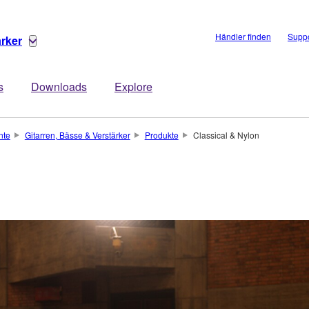
Händler finden
Suppo
ärker
s
Downloads
Explore
nte
Gitarren, Bässe & Verstärker
Produkte
Classical & Nylon