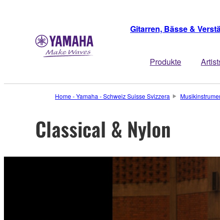
Gitarren, Bässe & Verst
Produkte
Artist
Home - Yamaha - Schweiz Suisse Svizzera
Musikinstrume
Classical & Nylon