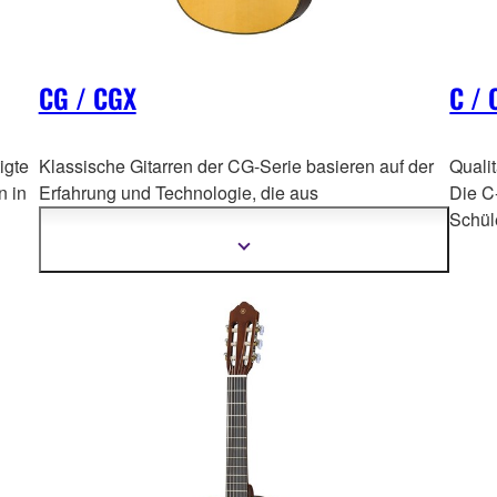
CG / CGX
C / 
igte
Klassische Gitarren der CG-Serie basieren auf der
Quali
n in
Erfahrung und Technologie, die aus
Die C-
j
ahrzehntelanger Handarbeit mit unseren
Schüle
Meistergitarren wie der GC-Serie gewonnen wurde.
Mehr
Informationen
anzeigen