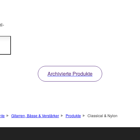
i-
us
Archivierte Produkte
nte
Gitarren, Bässe & Verstärker
Produkte
Classical & Nylon