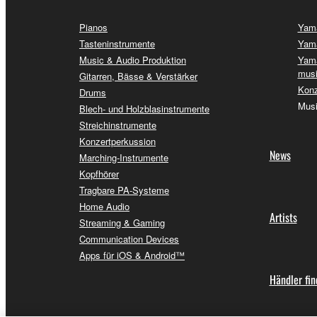
Pianos
Yama
Tasteninstrumente
Yama
Music & Audio Produktion
Yama
musi
Gitarren, Bässe & Verstärker
Konz
Drums
Musi
Blech- und Holzblasinstrumente
Streichinstrumente
Konzertperkussion
News
Marching-Instrumente
Kopfhörer
Tragbare PA-Systeme
Home Audio
Artists
Streaming & Gaming
Communication Devices
Apps für iOS & Android™
Händler fi