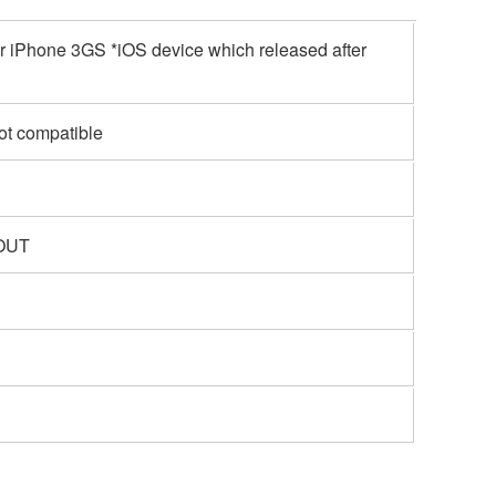
r iPhone 3GS *iOS device which released after
not compatible
 OUT