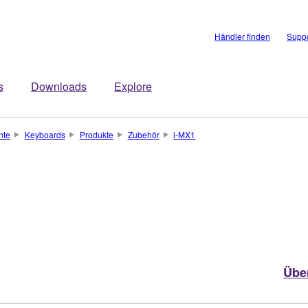
Händler finden
Suppo
s
Downloads
Explore
nte
Keyboards
Produkte
Zubehör
i-MX1
Übe