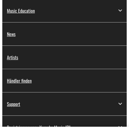
hier trifft Innovation auf
Music Education
Inspiration! Das
Instrument unterstützt
jetzt auch Bluetooth®
News
Audio.
Artists
Händler finden
Support
Registrierung von „Yamaha Music ID“