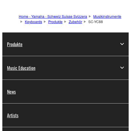
Home - Yamaha - Schweiz Suisse Svizzera
Musikinstrumente
Keyboards
Produkte
Zubehör
SC-YC88
Produkte
Music Education
News
Artists