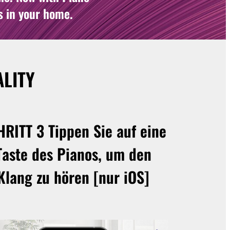
s in your home.
LITY
HRITT 3
Tippen Sie auf eine
Taste des Pianos, um den
Klang zu hören [nur iOS]