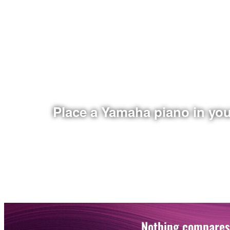
Place a Yamaha piano in yo
Nothing compares 