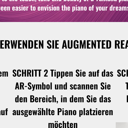
 been easier to envision the piano of your dream
VERWENDEN SIE AUGMENTED REA
dem
SCHRITT 2
Tippen Sie auf das
SC
AR-Symbol und scannen Sie
den Bereich, in dem Sie das
auf
ausgewählte Piano platzieren
möchten