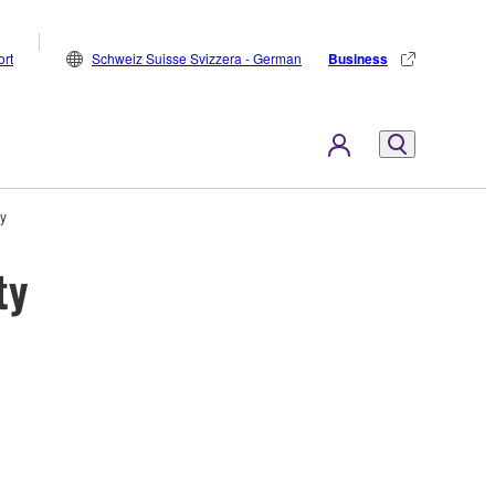
rt
Schweiz Suisse Svizzera - German
Business
y
ty