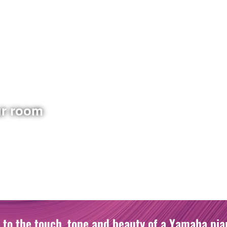
ur room
to the touch, tone and beauty of a Yamaha pia