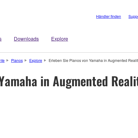
Händler finden
Suppo
s
Downloads
Explore
nte
Pianos
Explore
Erleben Sie Pianos von Yamaha in Augmented Realit
 Yamaha in Augmented Reali