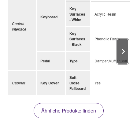
Key
Surfaces
Acrylic Resin
Keyboard
- White
Control
Interface
Key
Surfaces
Phenolic Resin
- Black
Pedal
Type
Damper,Muffler,Soft
Soft-
Cabinet
Key Cover
Close
Yes
Fallboard
Ähnliche Produkte finden