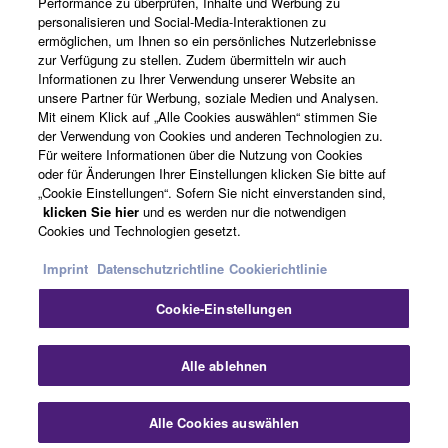
Performance zu überprüfen, Inhalte und Werbung zu
personalisieren und Social-Media-Interaktionen zu
Registrierung von „Yamaha Music ID“
ermöglichen, um Ihnen so ein persönliches Nutzerlebnisse
zur Verfügung zu stellen. Zudem übermitteln wir auch
Informationen zu Ihrer Verwendung unserer Website an
unsere Partner für Werbung, soziale Medien und Analysen.
Über Yamaha
Mit einem Klick auf „Alle Cookies auswählen“ stimmen Sie
der Verwendung von Cookies und anderen Technologien zu.
Für weitere Informationen über die Nutzung von Cookies
oder für Änderungen Ihrer Einstellungen klicken Sie bitte auf
Schweiz Suisse Svizzera - German
„Cookie Einstellungen“. Sofern Sie nicht einverstanden sind,
klicken Sie hier
und es werden nur die notwendigen
Business
Cookies und Technologien gesetzt.
Imprint
Datenschutzrichtline
Cookierichtlinie
Cookie-Einstellungen
Alle ablehnen
Kontakt
Nutzungsbedingungen
Datenschutzerklärung
Alle Cookies auswählen
Cookierichtlinie
Impressum