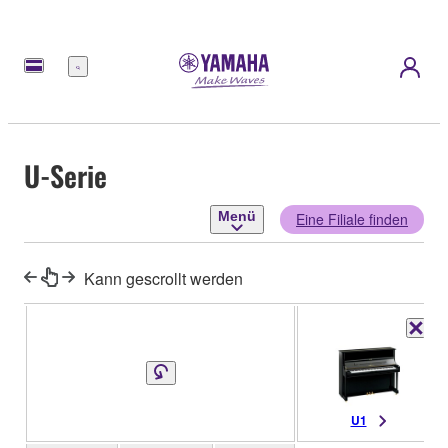
Menü
U-Serie
Menü
Eine Filiale finden
Kann gescrollt werden
U1