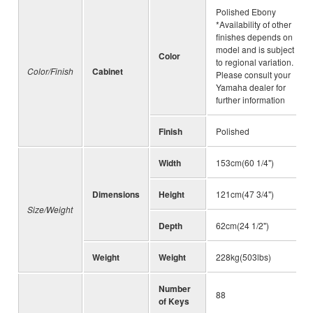
Polished Ebony
*Availability of other
finishes depends on
model and is subject
Color
to regional variation.
Color/Finish
Cabinet
Please consult your
Yamaha dealer for
further information
Finish
Polished
Width
153cm(60 1/4")
Dimensions
Height
121cm(47 3/4")
Size/Weight
Depth
62cm(24 1/2")
Weight
Weight
228kg(503lbs)
Number
88
of Keys