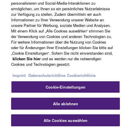
personalisieren und Social-Media-Interaktionen zu
ermöglichen, um Ihnen so ein persönliches Nutzerlebnisse
zur Verfügung zu stellen. Zudem übermitteln wir auch
Informationen zu Ihrer Verwendung unserer Website an
unsere Partner für Werbung, soziale Medien und Analysen.
Mit einem Klick auf „Alle Cookies auswählen“ stimmen Sie
YPAO analysiert - in nur wenigen Minuten - die
der Verwendung von Cookies und anderen Technologien zu.
akustischen Gegebenheiten des Raumes und stimmt
Für weitere Informationen über die Nutzung von Cookies
diverse Audioparameter für den optimalen Klang ab.
oder für Änderungen Ihrer Einstellungen klicken Sie bitte auf
„Cookie Einstellungen“. Sofern Sie nicht einverstanden sind,
Das Ergebnis ist dem eines professionellen Installateurs
klicken Sie hier
und es werden nur die notwendigen
gleich!
Cookies und Technologien gesetzt.
Imprint
Datenschutzrichtline
Cookierichtlinie
HD Audio mit CINEMA DSP 3D und Virtual
Cookie-Einstellungen
Presence Speaker
Alle ablehnen
CINEMA DSP 3D sorgt für ein weites, hohes und
dichtes Klangfeld. HD Audioformat-Dekodierung lässt
Alle Cookies auswählen
Sie HD Audioquellen genießen. Virtual Presence