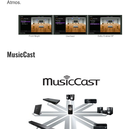
Atmos.
MusicCast