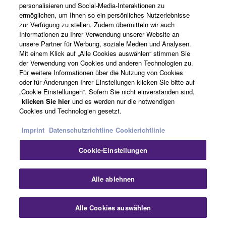
personalisieren und Social-Media-Interaktionen zu
ermöglichen, um Ihnen so ein persönliches Nutzerlebnisse
zur Verfügung zu stellen. Zudem übermitteln wir auch
Informationen zu Ihrer Verwendung unserer Website an
unsere Partner für Werbung, soziale Medien und Analysen.
Mit einem Klick auf „Alle Cookies auswählen“ stimmen Sie
der Verwendung von Cookies und anderen Technologien zu.
Für weitere Informationen über die Nutzung von Cookies
oder für Änderungen Ihrer Einstellungen klicken Sie bitte auf
„Cookie Einstellungen“. Sofern Sie nicht einverstanden sind,
klicken Sie hier
und es werden nur die notwendigen
Cookies und Technologien gesetzt.
AV Setup Guide ist ein leicht verständlicher Guide für Ihr
iOs oder Android Tablet. Diese App führt Sie durch die
Imprint
Datenschutzrichtline
Cookierichtlinie
Lautsprecher- und Zuspielerverkabelung bis hin zu den
Cookie-Einstellungen
Receiver-Einstellungen. Sie ist in mehreren Sprachen
erhältlich.
Alle ablehnen
SCENE für einen One-Touch Start
Alle Cookies auswählen