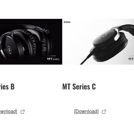
ies B
MT Series C
ownload]
[Download]