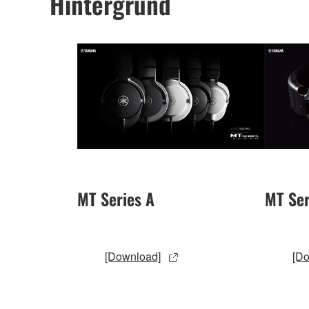
Hintergrund
MT Series A
MT Ser
[Download]
[D