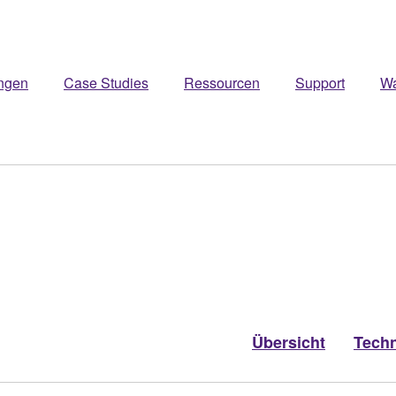
ngen
Case Studies
Ressourcen
Support
W
Übersicht
Techn