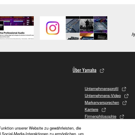
Über Yamaha
Unternehmensprofil
Unternehmens-Video
Markenversprechen
Karriere
Firmenphilosophie
Promises to Stakeholders
unktion unserer Website zu gewährleisten, die
Firmengeschichte
d Social-Media-Interaktionen zu ermöglichen, um