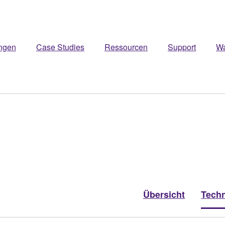
ngen
Case Studies
Ressourcen
Support
W
Übersicht
Techn