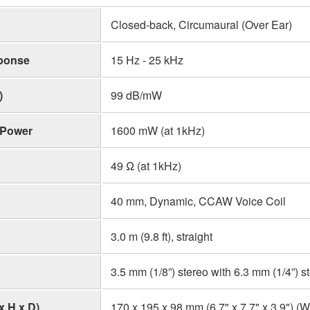
Closed-back, Circumaural (Over Ear)
ponse
15 Hz - 25 kHz
)
99 dB/mW
 Power
1600 mW (at 1kHz)
49 Ω (at 1kHz)
40 mm, Dynamic, CCAW Voice Coil
3.0 m (9.8 ft), straight
3.5 mm (1/8”) stereo with 6.3 mm (1/4”) s
x H x D)
170 x 195 x 98 mm (6.7" x 7.7" x 3.9") (