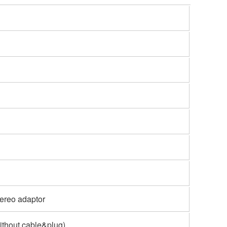
tereo adaptor
Without cable&plug)