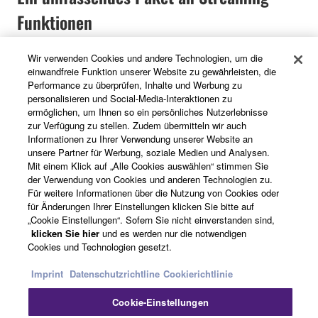
Funktionen
Wir verwenden Cookies und andere Technologien, um die
Die DM3-Serie vereint alle für das Streaming
einwandfreie Funktion unserer Website zu gewährleisten, die
erforderlichen Funktionen in einem kompakten
Performance zu überprüfen, Inhalte und Werbung zu
Gehäuse. Die Konsolen sind mit zahlreichen analogen
personalisieren und Social-Media-Interaktionen zu
Ein- und Ausgängen und USB-Anschlüssen
ermöglichen, um Ihnen so ein persönliches Nutzerlebnisse
zur Verfügung zu stellen. Zudem übermitteln wir auch
ausgestattet. Diese ermöglichen es, den Mix direkt an
Informationen zu Ihrer Verwendung unserer Website an
einen Computer mit einer Streaming-Software zu
unsere Partner für Werbung, soziale Medien und Analysen.
übertragen. Das völlig flexible Audio-Routing bietet ein
Mit einem Klick auf „Alle Cookies auswählen“ stimmen Sie
maximales Maß an Freiheit und ermöglicht etwa das
der Verwendung von Cookies und anderen Technologien zu.
Für weitere Informationen über die Nutzung von Cookies oder
separate Mischen von Audio für die Beschallung vor Ort
für Änderungen Ihrer Einstellungen klicken Sie bitte auf
und für das Streaming.
„Cookie Einstellungen“. Sofern Sie nicht einverstanden sind,
klicken Sie hier
und es werden nur die notwendigen
Darüber hinaus eignet sich das mit Dante ausgestattete
Cookies und Technologien gesetzt.
DM3* sowohl für den Standalone-Betrieb, als auch für
Imprint
Datenschutzrichtline
Cookierichtlinie
die Verwendung als Teil eines größeren Streaming-
Systems mit mehreren Konsolen. Wenn Sie
Cookie-Einstellungen
beispielsweise zwei DM3-Einheiten verwenden, kann