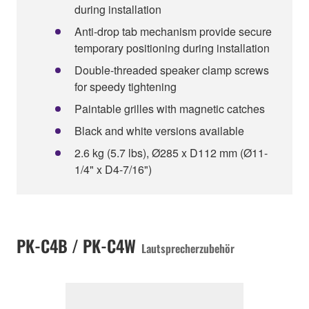
during installation
Anti-drop tab mechanism provide secure
temporary positioning during installation
Double-threaded speaker clamp screws
for speedy tightening
Paintable grilles with magnetic catches
Black and white versions available
2.6 kg (5.7 lbs), Ø285 x D112 mm (Ø11-
1/4" x D4-7/16")
PK-C4B / PK-C4W
Lautsprecherzubehör