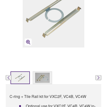
C-ring + Tile Rail kit for VXC2F, VC4B, VC4W
Optional use for VXC2F, VC4B, VC4W in-