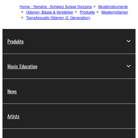
Home - Yamaha - Schweiz Suisse Svizzera
Musikinstrumente
Gitarren, Bässe & Verstärker
Produkte
Westerngitarren
TransAcoustic Gitarren (2. Generation)
Produkte
Music Education
News
Artists