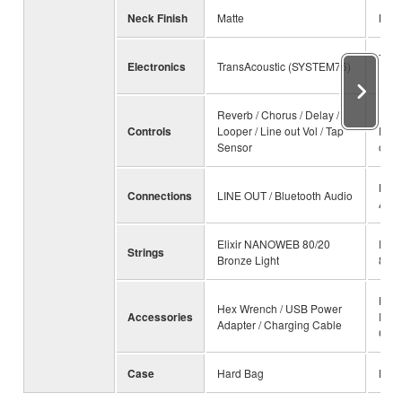
Neck Finish
Matte
Matt
Tran
Electronics
TransAcoustic (SYSTEM76)
(SY
Reverb / Chorus / Delay /
Reve
Controls
Looper / Line out Vol / Tap
Dela
Sensor
out 
LINE
Connections
LINE OUT / Bluetooth Audio
Audi
Elixir NANOWEB 80/20
Eli
Strings
Bronze Light
80/2
Hex 
Hex Wrench / USB Power
Accessories
Powe
Adapter / Charging Cable
Char
Case
Hard Bag
Hard