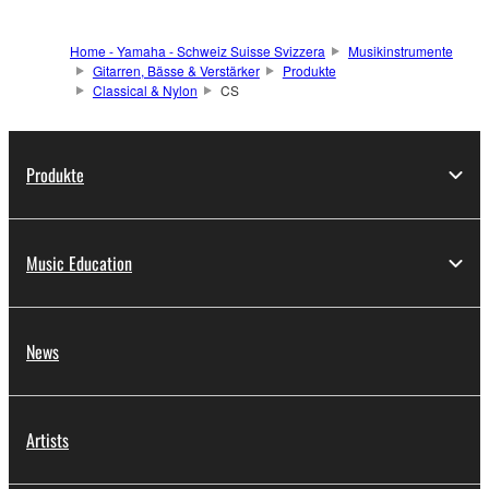
Home - Yamaha - Schweiz Suisse Svizzera
Musikinstrumente
Gitarren, Bässe & Verstärker
Produkte
Classical & Nylon
CS
Produkte
Music Education
News
Artists